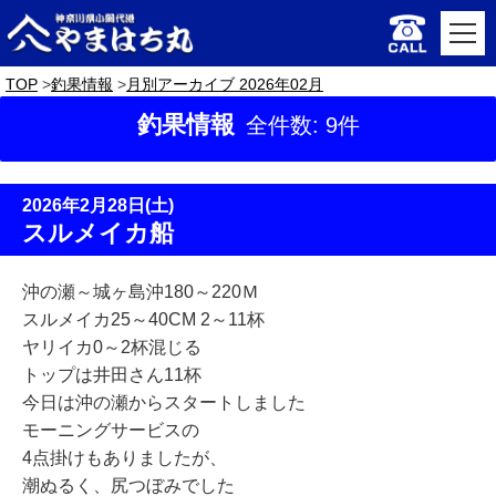
TOP
釣果情報
月別アーカイブ 2026年02月
釣果情報
全件数: 9件
2026年2月28日(土)
スルメイカ船
沖の瀬～城ヶ島沖180～220Ｍ
スルメイカ25～40CM 2～11杯
ヤリイカ0～2杯混じる
トップは井田さん11杯
今日は沖の瀬からスタートしました
モーニングサービスの
4点掛けもありましたが、
潮ぬるく、尻つぼみでした