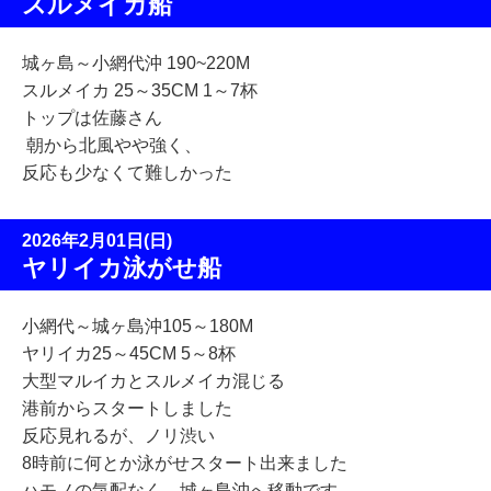
スルメイカ船
城ヶ島～小網代沖 190~220M
スルメイカ 25～35CM 1～7杯
トップは佐藤さん
朝から北風やや強く、
反応も少なくて難しかった
2026年2月01日(日)
ヤリイカ泳がせ船
小網代～城ヶ島沖105～180M
ヤリイカ25～45CM 5～8杯
大型マルイカとスルメイカ混じる
港前からスタートしました
反応見れるが、ノリ渋い
8時前に何とか泳がせスタート出来ました
ハモノの気配なく、城ヶ島沖へ移動です