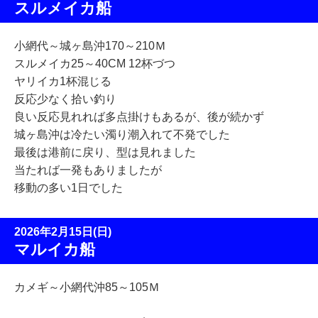
スルメイカ船
小網代～城ヶ島沖170～210Ｍ
スルメイカ25～40CM 12杯づつ
ヤリイカ1杯混じる
反応少なく拾い釣り
良い反応見れれば多点掛けもあるが、後が続かず
城ヶ島沖は冷たい濁り潮入れて
不発でした
最後は港前に戻り、型は見れました
当たれば一発もありましたが
移動の多い1日でした
2026年2月15日(日)
マルイカ船
カメギ～小網代沖85～105Ｍ