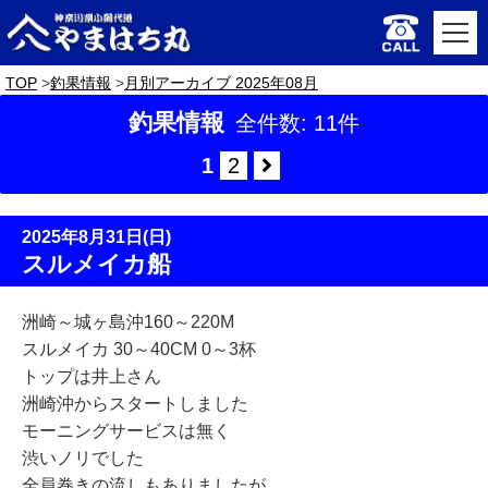
TOP
釣果情報
月別アーカイブ 2025年08月
釣果情報
全件数: 11件
1
2
2025年8月31日(日)
スルメイカ船
洲崎～城ヶ島沖160～220M
スルメイカ 30～40CM 0～3杯
トップは井上さん
洲崎沖からスタートしました
モーニングサービスは無く
渋いノリでした
全員巻きの流しもありましたが、