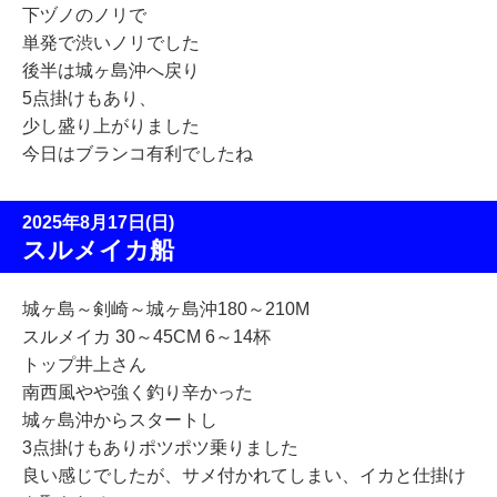
下ヅノのノリで
単発で渋いノリでした
後半は城ヶ島沖へ戻り
5点掛けもあり、
少し盛り上がりました
今日はブランコ有利でしたね
2025年8月17日(日)
スルメイカ船
城ヶ島～剣崎～城ヶ島沖180～210M
スルメイカ 30～45CM 6～14杯
トップ井上さん
南西風やや強く釣り辛かった
城ヶ島沖からスタートし
3点掛けもありポツポツ乗りました
良い感じでしたが、サメ付かれてしまい、イカと仕掛け