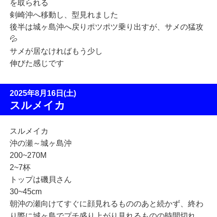
を取られる
剣崎沖へ移動し、型見れました
後半は城ヶ島沖へ戻りポツポツ乗り出すが、サメの猛攻
💦
サメが居なければもう少し
伸びた感じです
2025年8月16日(土)
スルメイカ
スルメイカ
沖の瀬～城ヶ島沖
200~270M
2~7杯
トップは磯貝さん
30~45cm
朝沖の瀬向けてすぐに顔見れるもののあと続かず、終わ
り際に城ヶ島でプチ盛り上がり見れるものの時間切れ