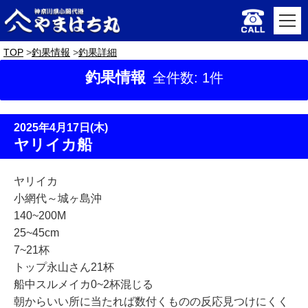
TOP
釣果情報
釣果詳細
釣果情報
全件数: 1件
2025年4月17日(木)
ヤリイカ船
ヤリイカ
小網代～城ヶ島沖
140~200M
25~45cm
7~21杯
トップ永山さん21杯
船中スルメイカ0~2杯混じる
朝からいい所に当たれば数付くものの反応見つけにくく