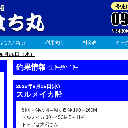
はち丸の紹介
利用案内
料金表
タッ
08月06日（水）
釣果情報
全件数: 1件
2025年8月06日(水)
スルメイカ船
洲崎～沖の瀬～城ヶ島沖 190～260M
スルメイカ 30～45CM 5～11杯
トップは大沼さん