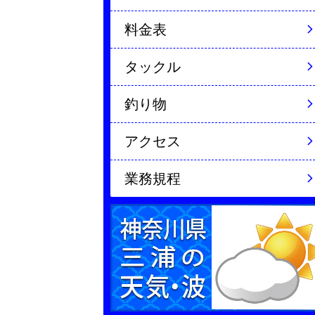
料金表
タックル
釣り物
アクセス
業務規程